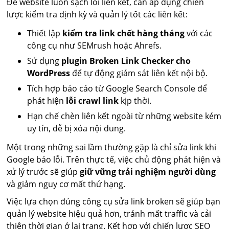
Để website luôn sạch lỗi liên kết, cần áp dụng chiến
lược kiểm tra định kỳ và quản lý tốt các liên kết:
Thiết lập
kiểm tra link chết hàng tháng
với các
công cụ như SEMrush hoặc Ahrefs.
Sử dụng
plugin Broken Link Checker cho
WordPress
để tự động giám sát liên kết nội bộ.
Tích hợp báo cáo từ Google Search Console để
phát hiện
lỗi crawl link
kịp thời.
Hạn chế chèn liên kết ngoài từ những website kém
uy tín, dễ bị xóa nội dung.
Một trong những sai lầm thường gặp là chỉ sửa link khi
Google báo lỗi. Trên thực tế, việc chủ động phát hiện và
xử lý trước sẽ giúp
giữ vững trải nghiệm người dùng
và giảm nguy cơ mất thứ hạng.
Việc lựa chọn đúng công cụ sửa link broken sẽ giúp bạn
quản lý website hiệu quả hơn, tránh mất traffic và cải
thiện thời gian ở lại trang. Kết hợp với chiến lược SEO