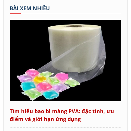
BÀI XEM NHIỀU
Tìm hiểu bao bì màng PVA: đặc tính, ưu
điểm và giới hạn ứng dụng