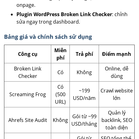
onpage.
Plugin WordPress Broken Link Checker
: chỉnh
sửa ngay trong dashboard.
Bảng giá và chính sách sử dụng
Miễn
Công cụ
Trả phí
Điểm mạnh
phí
Broken Link
Online, dễ
Có
Không
Checker
dùng
Có
~199
Crawl website
Screaming Frog
(500
USD/năm
lớn
URL)
Quản lý
Gói từ ~99
Ahrefs Site Audit
Không
backlink, SEO
USD/tháng
toàn diện
Gói từ
SEO tổng thể,