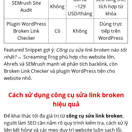
SEMrush Site
Không
~129
tích hợp từ
Audit
USD/tháng
khóa
Plugin WordPress
Dùng trực
Broken Link
Có
Không
tiếp trên
Checker
WordPress
Featured Snippet gợi ý:
Công cụ sửa link broken nào tốt
nhất?
→ Screaming Frog phù hợp cho website lớn,
Ahrefs và SEMrush mạnh về phân tích backlink, còn
Broken Link Checker và plugin WordPress tiện cho
website nhỏ.
Cách sử dụng công cụ sửa link broken
hiệu quả
Để khai thác tối đa giá trị từ
công cụ sửa link broken
,
người làm SEO cần nắm rõ quy trình kiểm tra, cách xử lý
liên kết hỏng và các mẹo duy trì website luôn sạch lỗi.