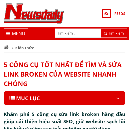
FEEDS
MENU
Tìm kiếm
Kiến thức
5 CÔNG CỤ TỐT NHẤT ĐỂ TÌM VÀ SỬA
LINK BROKEN CỦA WEBSITE NHANH
CHÓNG
MỤC LỤC
Khám phá 5 công cụ sửa link broken hàng đầu
giúp cải thiện hiệu suất SEO, giữ website sạch lỗi
liên kết và nâng cao trải nghiệm người dùng.