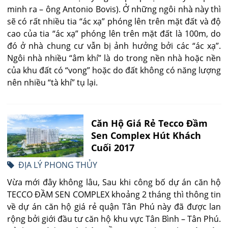
minh ra – ông Antonio Bovis). Ở những ngôi nhà này thì
sẽ có rất nhiều tia “ác xạ” phóng lên trên mặt đất và độ
cao của tia “ác xạ” phóng lên trên mặt đất là 100m, do
đó ở nhà chung cư vẫn bị ảnh hưởng bởi các “ác xạ”.
Ngôi nhà nhiều “âm khí” là do trong nền nhà hoặc nền
của khu đất có “vong” hoặc do đất không có năng lượng
nên nhiều “tà khí” tụ lại.
Căn Hộ Giá Rẻ Tecco Đầm
Sen Complex Hút Khách
Cuối 2017
ĐỊA LÝ PHONG THỦY
Vừa mới đây không lâu, Sau khi công bố dự án căn hộ
TECCO ĐẦM SEN COMPLEX khoảng 2 tháng thì thông tin
về dự án căn hộ giá rẻ quận Tân Phú này đã được lan
rộng bởi giới đầu tư căn hộ khu vực Tân Bình – Tân Phú.