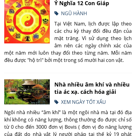
Ý Nghĩa 12 Con Giáp
NGŨ HÀNH
Tại Việt Nam, lịch được lập theo
các chu kỳ thay đổi đều đặn của
mặt trăng. Vì sử dụng theo lịch
âm nên các ngày chính xác của
một năm mới luôn thay đổi theo từng năm. Mỗi năm
đều được "hộ trì" bởi một trong số mười hai con vật.
Nhà nhiều âm khí và nhiều
tia ác xạ. cách hóa giải
XEM NGÀY TỐT XẤU
Ngôi nhà nhiều “âm khí” là một ngôi nhà mà tại đó địa
khí không có năng lượng, thông thường đo được chỉ số
từ 0 cho đến 3000 đơn vị Bovis ( đơn vị đo năng lượng
của đất do nhà vật lý người pháp tại thế kỷ 19 phát