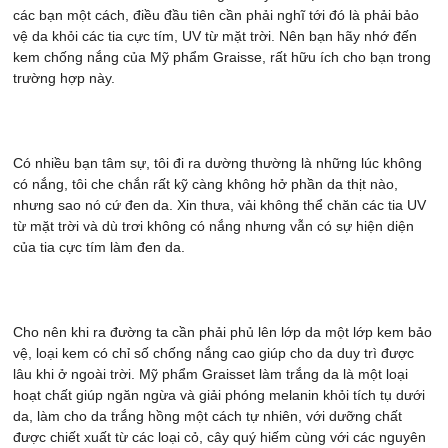
các bạn một cách, điều đầu tiên cần phải nghĩ tới đó là phải bảo
vệ da khỏi các tia cực tím, UV từ mặt trời. Nên bạn hãy nhớ đến
kem chống nắng của Mỹ phẩm Graisse, rất hữu ích cho bạn trong
trường hợp này.
Có nhiều bạn tâm sự, tôi đi ra dường thường là những lúc không
có nắng, tôi che chắn rất kỹ càng không hở phần da thịt nào,
nhưng sao nó cứ đen da. Xin thưa, vải không thể chăn các tia UV
từ mặt trời và dù trơi không có nắng nhưng vẫn có sự hiện diện
của tia cực tím làm đen da.
Cho nên khi ra đường ta cần phải phủ lên lớp da một lớp kem bảo
vệ, loại kem có chỉ số chống nắng cao giúp cho da duy trì được
lâu khi ở ngoài trời. Mỹ phẩm Graisset làm trắng da là một loại
hoạt chất giúp ngăn ngừa và giải phóng melanin khỏi tích tụ dưới
da, làm cho da trắng hồng một cách tự nhiên, với dưỡng chất
được chiết xuất từ các loại cỏ, cây quý hiếm cùng với các nguyên