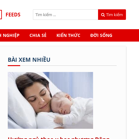
FEEDS
Tìm kiếm
 NGHIỆP
CHIA SẺ
KIẾN THỨC
ĐỜI SỐNG
BÀI XEM NHIỀU