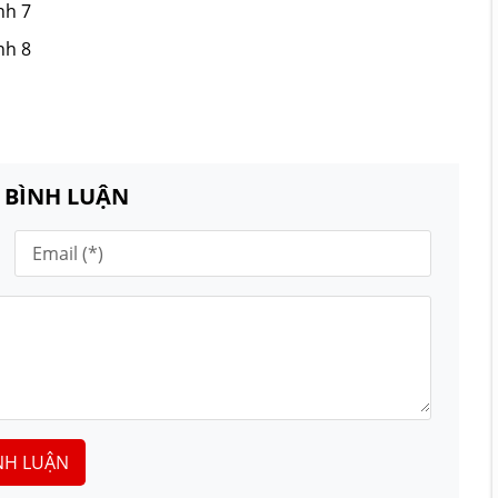
nh 7
nh 8
N BÌNH LUẬN
NH LUẬN