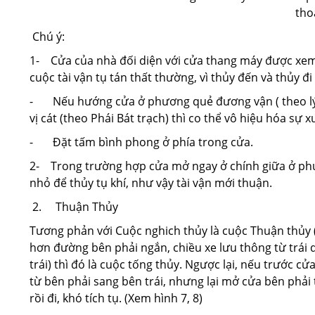
thoá
Chú ý:
1- Cửa của nhà đối diện với cửa thang máy được xem l
cuộc tài vận tụ tán thất thường, vì thủy đến và thủy đi
- Nếu hướng cửa ở phương quẻ đương vận ( theo lý 
vị cát (theo Phái Bát trạch) thì co thể vô hiệu hóa sự 
- Đặt tấm bình phong ở phía trong cửa.
2- Trong trường hợp cửa mở ngay ở chính giữa ở phư
nhỏ để thủy tụ khí, như vậy tài vận mới thuận.
2. Thuận Thủy
Tương phản với Cuộc nghich thủy là cuộc Thuận thủy (
hơn đường bên phải ngắn, chiều xe lưu thông từ trái 
trái) thì đó là cuộc tống thủy. Ngược lại, nếu trước c
từ bên phải sang bên trái, nhưng lại mở cửa bên phải 
rồi đi, khó tích tụ. (Xem hình 7, 8)