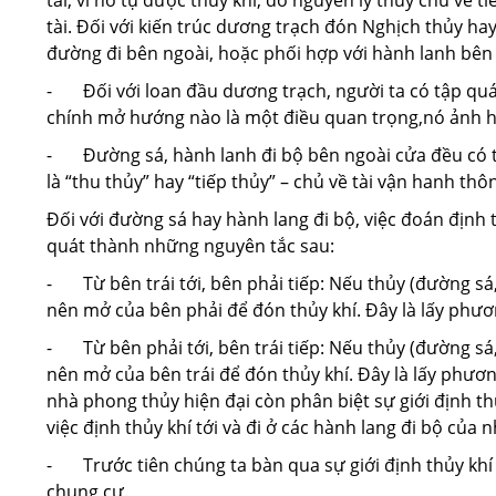
tài, vì nó tụ được thủy khí, do nguyên lý thủy chủ về tiề
tài. Đối với kiến trúc dương trạch đón Nghịch thủy ha
đường đi bên ngoài, hoặc phối hợp với hành lanh bên
- Đối với loan đầu dương trạch, người ta có tập quá
chính mở hướng nào là một điều quan trọng,nó ảnh hưở
- Đường sá, hành lanh đi bộ bên ngoài cửa đều có th
là “thu thủy” hay “tiếp thủy” – chủ về tài vận hanh thô
Đối với đường sá hay hành lang đi bộ, việc đoán định t
quát thành những nguyên tắc sau:
- Từ bên trái tới, bên phải tiếp: Nếu thủy (đường sá,
nên mở của bên phải để đón thủy khí. Đây là lấy phươ
- Từ bên phải tới, bên trái tiếp: Nếu thủy (đường sá,
nên mở của bên trái để đón thủy khí. Đây là lấy phươn
nhà phong thủy hiện đại còn phân biệt sự giới định thủ
việc định thủy khí tới và đi ở các hành lang đi bộ của
- Trước tiên chúng ta bàn qua sự giới định thủy khí 
chung cư.