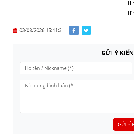
Hì
Hì
03/08/2026 15:41:31
GỬI Ý KIẾ
GỬI BÌ