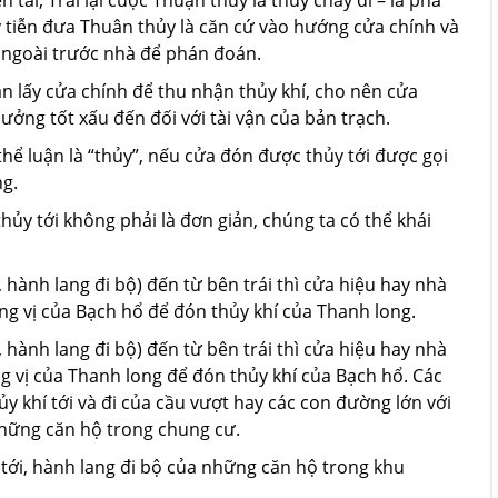
n tài, Trái lại cuộc Thuận thủy là thủy chảy đi – là phá
y tiễn đưa Thuân thủy là căn cứ vào hướng cửa chính và
 ngoài trước nhà để phán đoán.
n lấy cửa chính để thu nhận thủy khí, cho nên cửa
ng tốt xấu đến đối với tài vận của bản trạch.
ể luận là “thủy”, nếu cửa đón được thủy tới được gọi
ng.
hủy tới không phải là đơn giản, chúng ta có thể khái
 hành lang đi bộ) đến từ bên trái thì cửa hiệu hay nhà
ng vị của Bạch hổ để đón thủy khí của Thanh long.
 hành lang đi bộ) đến từ bên trái thì cửa hiệu hay nhà
g vị của Thanh long để đón thủy khí của Bạch hổ. Các
y khí tới và đi của cầu vượt hay các con đường lớn với
 những căn hộ trong chung cư.
tới, hành lang đi bộ của những căn hộ trong khu