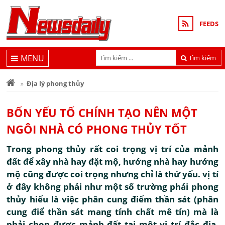
FEEDS
MENU
Tìm kiếm
Địa lý phong thủy
BỐN YẾU TỐ CHÍNH TẠO NÊN MỘT
NGÔI NHÀ CÓ PHONG THỦY TỐT
Trong phong thủy rất coi trọng vị trí của mảnh
đất để xây nhà hay đặt mộ, hướng nhà hay hướng
mộ cũng được coi trọng nhưng chỉ là thứ yếu. vị tí
ở đây không phải như một số trường phái phong
thủy hiểu là việc phân cung điểm thần sát (phân
cung điể thần sát mang tính chất mê tín) mà là
phải chọn được mảnh đất tại một vị trí đắc địa.