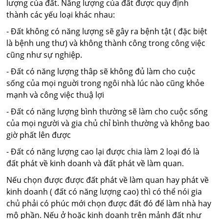
lượng của đất. Năng lượng của đất được quy định
thành các yếu loại khác nhau:
- Đất không có năng lượng sẽ gây ra bệnh tật ( đặc biệt
là bệnh ung thư) và không thành công trong công việc
cũng như sự nghiệp.
- Đất có năng lượng thâp sẽ không đủ làm cho cuộc
sống của mọi nguời trong ngôi nhà lúc nào cũng khỏe
mạnh và công việc thuậ lợi
- Đất có năng lượng bình thường sẽ làm cho cuộc sống
của mọi người và gia chủ chỉ bình thường và không bao
giờ phất lên được
- Đất có năng lượng cao lại được chia làm 2 loại đó là
đất phát về kinh doanh và đất phát về làm quan.
Nếu chọn được được đất phát về làm quan hay phát về
kinh doanh ( đất có năng lượng cao) thì có thể nói gia
chủ phải có phúc mới chọn được đất đó để làm nhà hay
mộ phần. Nếu ở hoặc kinh doanh trên mảnh đất như