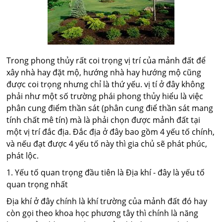
Trong phong thủy rất coi trọng vị trí của mảnh đất để
xây nhà hay đặt mộ, hướng nhà hay hướng mộ cũng
được coi trọng nhưng chỉ là thứ yếu. vị tí ở đây không
phải như một số trường phái phong thủy hiểu là việc
phân cung điểm thần sát (phân cung điể thần sát mang
tính chất mê tín) mà là phải chọn được mảnh đất tại
một vị trí đắc địa. Đắc địa ở đây bao gồm 4 yếu tố chính,
và nếu đạt được 4 yếu tố này thì gia chủ sẽ phát phúc,
phát lộc.
1. Yếu tố quan trọng đầu tiên là Địa khí - đây là yếu tố
quan trọng nhất
Địa khí ở đây chính là khí trường của mảnh đất đó hay
còn gọi theo khoa học phương tây thì chính là năng