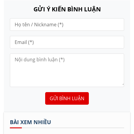
GỬI Ý KIẾN BÌNH LUẬN
GỬI BÌNH LUẬN
BÀI XEM NHIỀU