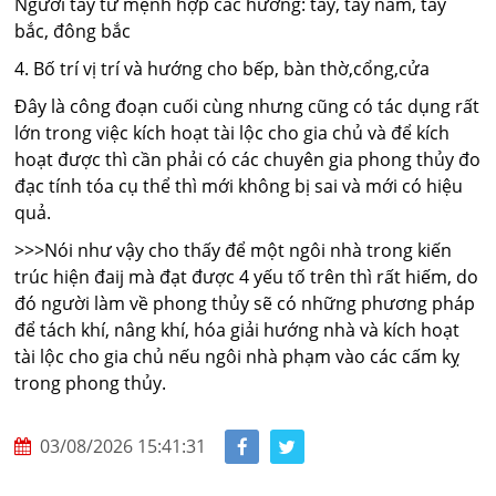
Người tây tứ mệnh hợp các hướng: tây, tây nam, tây
bắc, đông bắc
4. Bố trí vị trí và hướng cho bếp, bàn thờ,cổng,cửa
Đây là công đoạn cuối cùng nhưng cũng có tác dụng rất
lớn trong việc kích hoạt tài lộc cho gia chủ và để kích
hoạt được thì cần phải có các chuyên gia phong thủy đo
đạc tính tóa cụ thể thì mới không bị sai và mới có hiệu
quả.
>>>Nói như vậy cho thấy để một ngôi nhà trong kiến
trúc hiện đaij mà đạt được 4 yếu tố trên thì rất hiếm, do
đó người làm về phong thủy sẽ có những phương pháp
để tách khí, nâng khí, hóa giải hướng nhà và kích hoạt
tài lộc cho gia chủ nếu ngôi nhà phạm vào các cấm kỵ
trong phong thủy.
03/08/2026 15:41:31