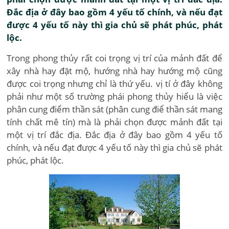
Đắc địa ở đây bao gồm 4 yếu tố chính, và nếu đạt
được 4 yếu tố này thì gia chủ sẽ phát phúc, phát
lộc.
Trong phong thủy rất coi trọng vị trí của mảnh đất để
xây nhà hay đặt mộ, hướng nhà hay hướng mộ cũng
được coi trọng nhưng chỉ là thứ yếu. vị tí ở đây không
phải như một số trường phái phong thủy hiểu là việc
phân cung điểm thần sát (phân cung điể thần sát mang
tính chất mê tín) mà là phải chọn được mảnh đất tại
một vị trí đắc địa. Đắc địa ở đây bao gồm 4 yếu tố
chính, và nếu đạt được 4 yếu tố này thì gia chủ sẽ phát
phúc, phát lộc.