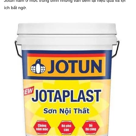
Jotun nằm ở mức trung bình nhưng vẫn đem lại hiệu quả và lợi
ích bất ngờ.