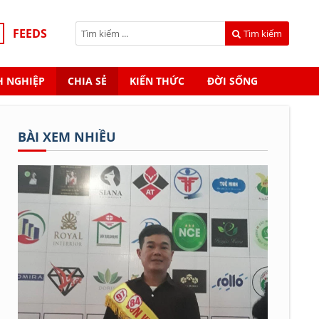
FEEDS
Tìm kiếm
 NGHIỆP
CHIA SẺ
KIẾN THỨC
ĐỜI SỐNG
BÀI XEM NHIỀU