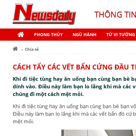
THÔNG TI
PHONG THỦY
NGŨ HÀNH
TỬ VI TƯỚNG
Chia sẻ
CÁCH TẨY CÁC VẾT BẨN CỨNG ĐẦU 
Khi đi tiệc tùng hay ăn uống bạn cùng bạn bè b
dính vào. Điều này làm bạn lo lắng khi mà các 
chúng đi một cách mệt mỏi.
Khi đi tiệc tùng hay ăn uống bạn cùng bạn bè bạn vô
Điều này làm bạn lo lắng khi mà các vết bẩn đó cứ 
mệt mỏi.