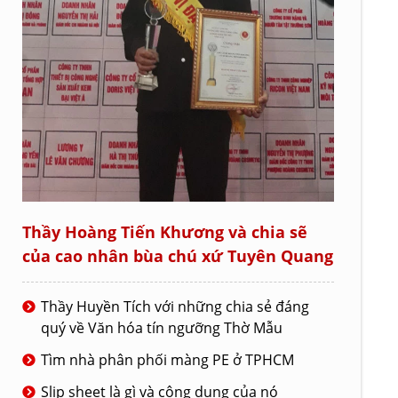
Thầy Hoàng Tiến Khương và chia sẽ
của cao nhân bùa chú xứ Tuyên Quang
Thầy Huyền Tích với những chia sẻ đáng
quý về Văn hóa tín ngưỡng Thờ Mẫu
Tìm nhà phân phối màng PE ở TPHCM
Slip sheet là gì và công dụng của nó