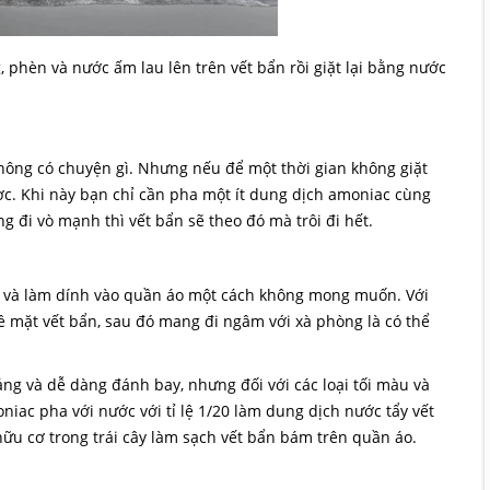
phèn và nước ấm lau lên trên vết bẩn rồi giặt lại bằng nước
không có chuyện gì. Nhưng nếu để một thời gian không giặt
ược. Khi này bạn chỉ cần pha một ít dung dịch amoniac cùng
ng đi vò mạnh thì vết bẩn sẽ theo đó mà trôi đi hết.
ớc và làm dính vào quần áo một cách không mong muốn. Với
ề mặt vết bẩn, sau đó mang đi ngâm với xà phòng là có thể
áng và dễ dàng đánh bay, nhưng đối với các loại tối màu và
niac pha với nước với tỉ lệ 1/20 làm dung dịch nước tẩy vết
ữu cơ trong trái cây làm sạch vết bẩn bám trên quần áo.