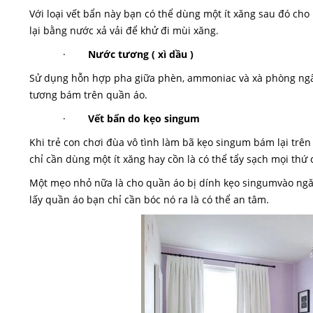
Với loại vết bẩn này bạn có thể dùng một ít xăng sau đó cho
lại bằng nước xả vải để khử đi mùi xăng.
·
Nước tương ( xì dầu )
Sử dụng hỗn hợp pha giữa phèn, ammoniac và xà phòng ngâ
tương bám trên quần áo.
·
Vết bẩn do kẹo singum
Khi trẻ con chơi đùa vô tình làm bã kẹo singum bám lại trê
chỉ cần dùng một ít xăng hay cồn là có thể tẩy sạch mọi thứ c
Một mẹo nhỏ nữa là cho quần áo bị dính kẹo singumvào ngăn 
lấy quần áo bạn chỉ cần bóc nó ra là có thể an tâm.