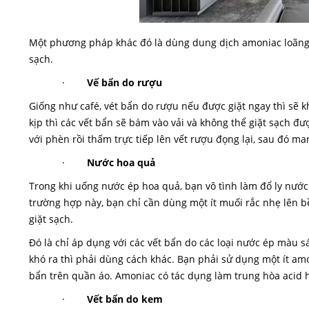
Một phương pháp khác đó là dùng dung dịch amoniac loãng, 
sạch.
·
Vế bẩn do rượu
Giống như café, vét bẩn do rượu nếu được giặt ngay thì sẽ 
kịp thì các vết bẩn sẽ bám vào vải và không thể giặt sạch đ
với phèn rồi thấm trực tiếp lên vết rượu đọng lại, sau đó ma
·
Nước hoa quả
Trong khi uống nước ép hoa quả, bạn vô tình làm đổ ly nư
trường hợp này, bạn chỉ cần dùng một ít muối rắc nhẹ lên b
giặt sạch.
Đó là chỉ áp dụng với các vết bẩn do các loại nước ép màu s
khó ra thì phải dùng cách khác. Bạn phải sử dụng một ít amo
bẩn trên quần áo. Amoniac có tác dụng làm trung hòa acid h
·
Vết bẩn do kem