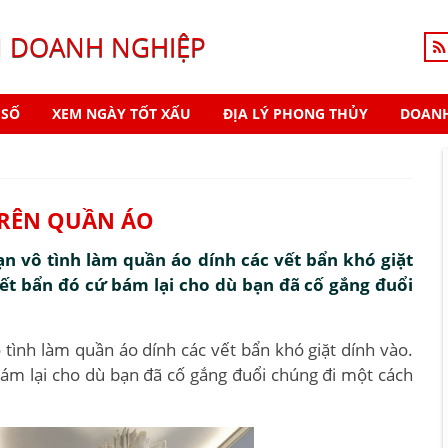
N DOANH NGHIỆP
 SỐ
XEM NGÀY TỐT XẤU
ĐỊA LÝ PHONG THỦY
DOANH
TRÊN QUẦN ÁO
ạn vô tình làm quần áo dính các vết bẩn khó giặt
vết bẩn đó cứ bám lại cho dù bạn đã cố gắng đuổi
 tình làm quần áo dính các vết bẩn khó giặt dính vào.
bám lại cho dù bạn đã cố gắng đuổi chúng đi một cách