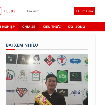
FEEDS
Tìm kiếm
 NGHIỆP
CHIA SẺ
KIẾN THỨC
ĐỜI SỐNG
BÀI XEM NHIỀU