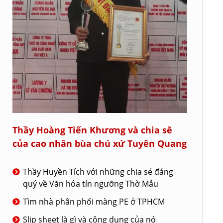
Thầy Hoàng Tiến Khương và chia sẽ
của cao nhân bùa chú xứ Tuyên Quang
Thầy Huyền Tích với những chia sẻ đáng
quý về Văn hóa tín ngưỡng Thờ Mẫu
Tìm nhà phân phối màng PE ở TPHCM
Slip sheet là gì và công dụng của nó