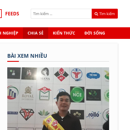
FEEDS
Tìm kiếm
 NGHIỆP
CHIA SẺ
KIẾN THỨC
ĐỜI SỐNG
BÀI XEM NHIỀU