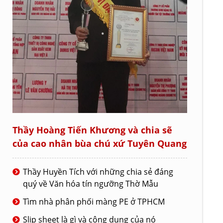
Thầy Hoàng Tiến Khương và chia sẽ
của cao nhân bùa chú xứ Tuyên Quang
Thầy Huyền Tích với những chia sẻ đáng
quý về Văn hóa tín ngưỡng Thờ Mẫu
Tìm nhà phân phối màng PE ở TPHCM
Slip sheet là gì và công dụng của nó