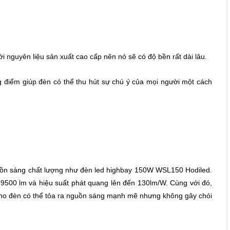
i nguyên liệu sản xuất cao cấp nên nó sẽ có độ bền rất dài lâu.
ng điểm giúp đèn có thể thu hút sự chú ý của mọi người một cách
uồn sáng chất lượng như đèn led highbay 150W WSL150 Hodiled.
9500 lm và hiệu suất phát quang lên đến 130lm/W. Cùng với đó,
 cho đèn có thể tỏa ra nguồn sáng mạnh mẽ nhưng không gây chói