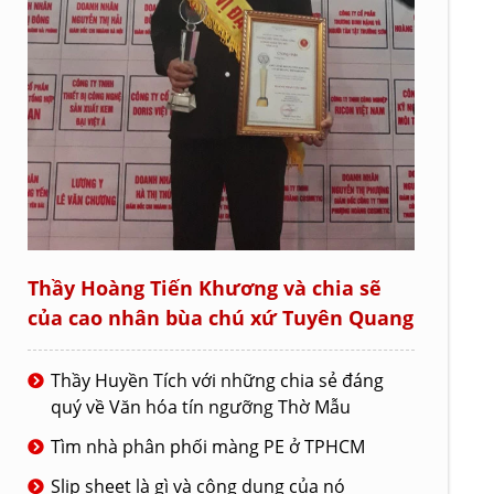
Thầy Hoàng Tiến Khương và chia sẽ
của cao nhân bùa chú xứ Tuyên Quang
Thầy Huyền Tích với những chia sẻ đáng
quý về Văn hóa tín ngưỡng Thờ Mẫu
Tìm nhà phân phối màng PE ở TPHCM
Slip sheet là gì và công dụng của nó