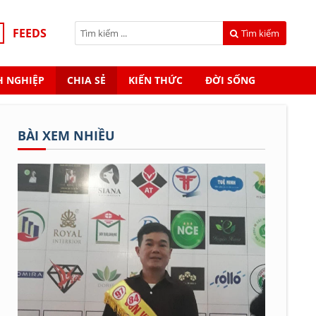
FEEDS
Tìm kiếm
 NGHIỆP
CHIA SẺ
KIẾN THỨC
ĐỜI SỐNG
BÀI XEM NHIỀU