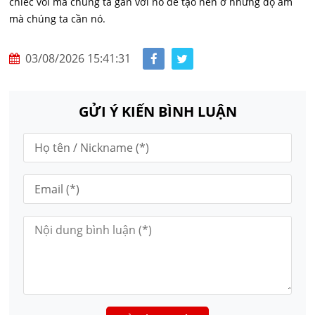
chiếc vòi mà chúng ta gắn với nó để tạo nên ở những độ ẩm
mà chúng ta cần nó.
03/08/2026 15:41:31
GỬI Ý KIẾN BÌNH LUẬN