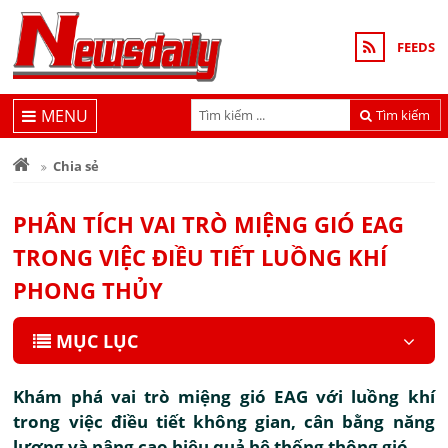
FEEDS
MENU
Tìm kiếm
Chia sẻ
PHÂN TÍCH VAI TRÒ MIỆNG GIÓ EAG
TRONG VIỆC ĐIỀU TIẾT LUỒNG KHÍ
PHONG THỦY
MỤC LỤC
Khám phá vai trò miệng gió EAG với luồng khí
trong việc điều tiết không gian, cân bằng năng
lượng và nâng cao hiệu quả hệ thống thông gió.