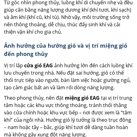
Từ góc nhìn phong thủy, luồng khí di chuyển nhẹ và đều
giúp cân bằng năng lượng dương khí (khí tươi, khí sạch)
và âm khí (khí cũ, khí tù). Nhờ vậy, môi trường sống trở
nên thông thoáng, dễ chịu, thúc đẩy sinh khí và cải
thiện vận khí cho gia chủ.
Ảnh hưởng của hướng gió và vị trí miệng gió
đến phong thủy
Vị trí lắp
cửa gió EAG
ảnh hưởng lớn đến cách luồng khí
lưu chuyển trong nhà. Nếu đặt sai hướng, gió có thể
thổi trực tiếp vào người, bàn làm việc hoặc giường ngủ,
tạo cảm giác bất an và làm rối dòng năng lượng.
Theo phong thủy, nên đặt
miệng gió EAG
tại vị trí trung
tâm hoặc các khu vực thông thoáng, tránh thổi thẳng
vào cửa chính hoặc khu vực bếp – nơi được xem là “tâm
khí” của ngôi nhà. Hướng gió lý tưởng là theo trục đông
– nam hoặc tây – bắc, giúp khí tươi dễ dàng tuần hoàn
mà không gây xung đột năng lượng.