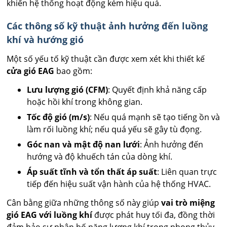
khiến hệ thống hoạt động kém hiệu quả.
Các thông số kỹ thuật ảnh hưởng đến luồng
khí và hướng gió
Một số yếu tố kỹ thuật cần được xem xét khi thiết kế
cửa gió EAG
bao gồm:
Lưu lượng gió (CFM)
: Quyết định khả năng cấp
hoặc hồi khí trong không gian.
Tốc độ gió (m/s)
: Nếu quá mạnh sẽ tạo tiếng ồn và
làm rối luồng khí; nếu quá yếu sẽ gây tù đọng.
Góc nan và mật độ nan lưới
: Ảnh hưởng đến
hướng và độ khuếch tán của dòng khí.
Áp suất tĩnh và tổn thất áp suất
: Liên quan trực
tiếp đến hiệu suất vận hành của hệ thống HVAC.
Cân bằng giữa những thông số này giúp
vai trò miệng
gió EAG với luồng khí
được phát huy tối đa, đồng thời
đảm bảo sự phân bố năng lượng khí trong phong thủy