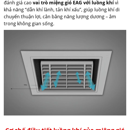
đánh giá cao
vai trò miệng gió EAG với luồng khí
vì
khả năng “dẫn khí lành, tản khí xấu”, giúp luồng khí di
chuyển thuận lợi, cân bằng năng lượng dương – âm
trong không gian sống.