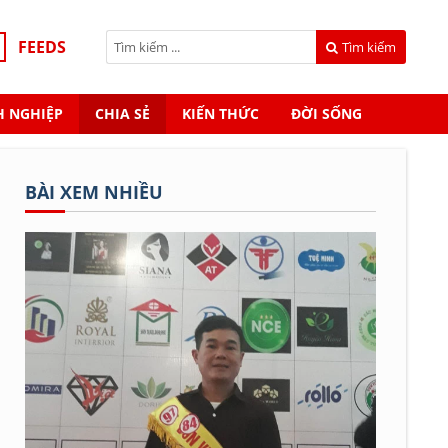
FEEDS
Tìm kiếm
 NGHIỆP
CHIA SẺ
KIẾN THỨC
ĐỜI SỐNG
BÀI XEM NHIỀU