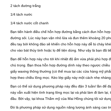
2 tách đường trắng
1/4 tách nước
1/4 tách nước cốt chanh
Bạn tiến hành điều chế hỗn hợp đường bằng cách đun hỗn hợp tr
đường sôi. Lúc này bạn vặn nhỏ lửa và đun thêm khoảng 20 phút
đều tay bởi không đảo sẽ khiến cho hỗn hợp này dễ bị cháy khé
cho vào bát thủy tinh hoặc lọ để tiện dùng. Như vậy là bạn đã t
Bạn để hỗn hợp này cho tới khi nhiệt độ ấm vừa phải phù hợp để
chú trọng. Bạn thoa hỗn hợp đường dính này theo ngược chiều
giấy waxing thông thường (có thể mua tại các cửa hàng mỹ phẩ
hợp theo chiều lông mọc. Kéo lớp giấy này một cách nhẹ nhàng,
Bạn có thể sử dụng phương pháp này đều đặn 3 tuần/ lần để đạ
này vẫn xuất hiện tình trạng lông mọc lại và phải làm đi làm lạ
đầu. Bởi vậy, tại khoa Thẩm mỹ của Mai Hồng chúng tôi sử dụng 
Đó là phương pháp sử dụng nguồn năng lượng ánh sáng cao trê