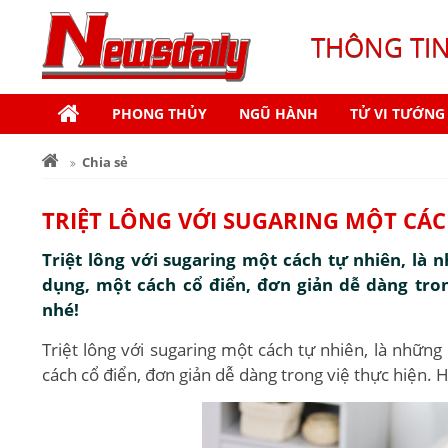
THÔNG TI
PHONG THỦY
NGŨ HÀNH
TỬ VI TƯỚNG
Chia sẻ
TRIỆT LÔNG VỚI SUGARING MỘT CÁ
Triệt lông với sugaring một cách tự nhiên, l
dụng, một cách cổ điển, đơn giản dễ dàng tro
nhé!
Triệt lông với sugaring một cách tự nhiên, là nhữ
cách cổ điển, đơn giản dễ dàng trong việ thực hiện.