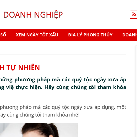
N DOANH NGHIỆP
 SỐ
XEM NGÀY TỐT XẤU
ĐỊA LÝ PHONG THỦY
DOANH
CH TỰ NHIÊN
à những phương pháp mà các quý tộc ngày xưa áp
ng việ thực hiện. Hãy cùng chúng tôi tham khỏa
ng phương pháp mà các quý tộc ngày xưa áp dụng, một
 Hãy cùng chúng tôi tham khỏa nhé!