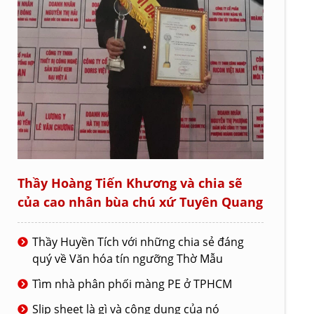
Thầy Hoàng Tiến Khương và chia sẽ
của cao nhân bùa chú xứ Tuyên Quang
Thầy Huyền Tích với những chia sẻ đáng
quý về Văn hóa tín ngưỡng Thờ Mẫu
Tìm nhà phân phối màng PE ở TPHCM
Slip sheet là gì và công dụng của nó