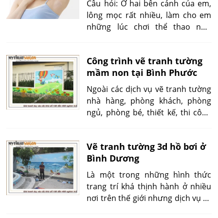
Câu hỏi: Ở hai bên cánh của em,
lông mọc rất nhiều, làm cho em
những lúc chơi thể thao như
đánh cầu lông hoặc bơi lội... cảm
thấy khó chịu và thiếu tự tin. Em
Công trình vẽ tranh tường
đã thử nhổ nhưng không ăn thua.
mầm non tại Bình Phước
Xin hỏi em phải làm gì để triệt
lông vùng nách một cách vĩnh
Ngoài các dịch vụ vẽ tranh tường
viễn?
nhà hàng, phòng khách, phòng
ngủ, phòng bé, thiết kế, thi công
trọn gói quán cafe thì Mỹ thuật
Sài Gòn còn chuyên vẽ tranh
Vẽ tranh tường 3d hồ bơi ở
tường mầm non, phục vụ các
Bình Dương
trường mầm non ở thành phố Hồ
Chí Minh và các tỉnh thành lân
Là một trong những hình thức
cận.
trang trí khá thịnh hành ở nhiều
nơi trên thế giới nhưng dịch vụ vẽ
tranh tường 3d chỉ mới du nhập