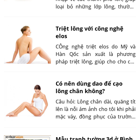
loại bỏ những lớp lông, thường
trú cứng đầu, trong số đó phải kể
tới máy triệt lộng vĩnh viễn i-light,
Triệt lông với công nghệ
công nghệ này được TMV Mai
elos
hồng đã và đang sử dụng.
CÔng nghệ triệt elos do Mỹ và
Hàn Qốc sản xuất là phương
pháp triệt lông, giúp cho cho các
chị em được vui vẻ, thoải mái,
nhưng cũng có những "bất cập"
Có nên dùng dao để cạo
trong lãnh vực này, để hiểu rõ
lông chân không?
hơn hãy xem bài viết bên dưới, sẽ
giúp chị em nắm rõ và chon lựa
Câu hỏi: Lông chân dài, quăng tít
cho mình
lên là nỗi ám ảnh cho tôi khi phải
mặc váy, đồng phục của trường.
Tôi không biết làm cách nào để
triệt tiêu những sợi lông chân
Mẫu tranh tường 3d ở Bình
này, có nên cạo lông chân không?