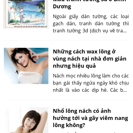
Dương
Xin cho biết.
Ngoài giấy dán tường, các loại
gạch dán, tranh dán tường thì
tranh tường 3d (dịch vụ vẽ tranh
trang trí trực tiếp lên tường) lại
đang nhận được sự hưởng ứng và
Những cách wax lông ở
ủng hộ nồng nhiệt từ đông đảo
vùng nách tại nhà đơn giản
người dùng trong suốt những
nhưng hiệu quả
năm qua.
Nách mọc nhiều lông làm cho các
bạn gái thấy ngứa ngáy khó chịu
nhất là vào các dịp hè. Các bạn
đừng lo, đã có cách wax lông
nách tại nhà hiệu quả, sẽ làm cho
Nhổ lông nách có ảnh
chúng nhanh chóng biến mất.
hưởng tới và gây viêm nang
lông không?