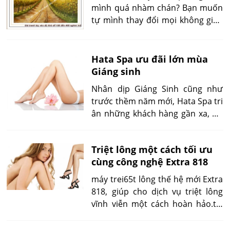
mình quá nhàm chán? Bạn muốn
tự mình thay đổi mọi không gian
cho căn phòng bằng những mẫu
tranh vẽ? Cùng chúng tôi tham
khảo qua hướng dẫn vẽ tranh 3d
Hata Spa ưu đãi lớn mùa
dưới đây:
Giáng sinh
Nhân dịp Giáng Sinh cũng như
trước thềm năm mới, Hata Spa tri
ân những khách hàng gần xa, ưu
đải lớn. Dịch vụ Triệt lông vĩnh
viễn giảm giá 50%, từ 20- đến hết
Triệt lông một cách tối ưu
ngày 31/12/14
cùng công nghệ Extra 818
máy trei65t lông thế hệ mới Extra
818, giúp cho dịch vụ triệt lông
vĩnh viễn một cách hoàn hảo.tại
Hata Spa Đã và đang ứng dụng
công nghệ mới này giúp triệt hiệu