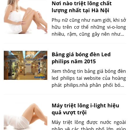
Nơi nào triệt lông chất
coi như vô nghĩa? CHúng vẫn mọc
lượng nhất tại Hà Nội
và còn mạnh mẽ tiến lên nữa. Với
Công nghệ triệt lông vĩnh viễn 5g
Phụ nữ cũng như nam giới, khi sở
Diode Laser, là khắc tinh của
hữu trên cơ thể những vi-o-long
chúng, tìm hiểu nhé!
nhiều, rậm, cũng gây nên nhưng
rắc rối nhất định nào đó? Vì thế, ở
nơi nào triệt lông an toàn cũng
Bảng giá bóng đèn Led
như chất lượng là điều mà họ
philips năm 2015
luôn quan tâm.
Xem thông tin bảng giá bóng đèn
led philips tai website của hoàng
phát philips.nhà phân phối bóng
đèn philips,cung cấp thiết bị
chiếu sáng cho các dự án công
Máy triệt lông i-light hiệu
trình trên toàn quốc.
quả vượt trội
Máy triệt lông được nước ngoài
nhập về các thành phố lớn, giúp