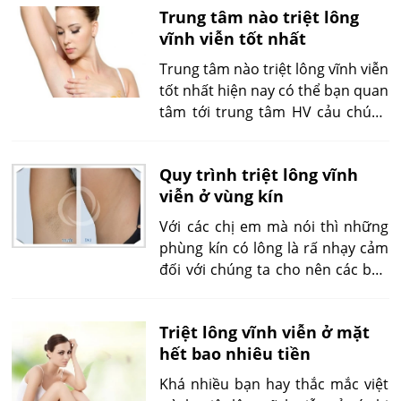
Trung tâm nào triệt lông
quả, làm trắng da, đem lại cho làn
vĩnh viễn tốt nhất
da tươi trẻ.
Trung tâm nào triệt lông vĩnh viễn
tốt nhất hiện nay có thể bạn quan
tâm tới trung tâm HV cảu chúng
tôi chăng, hãy ghé tới để được tư
vấn nhé.
Quy trình triệt lông vĩnh
viễn ở vùng kín
Với các chị em mà nói thì những
phùng kín có lông là rấ nhạy cảm
đối với chúng ta cho nên các bạn
sẻ mất tự tin cùng với đó là ngứa
ngái khó chịu nhất nên muốn
Triệt lông vĩnh viễn ở mặt
triệt lông vĩnh viễn ở vùng kín.
hết bao nhiêu tiền
Khá nhiều bạn hay thắc mắc việt