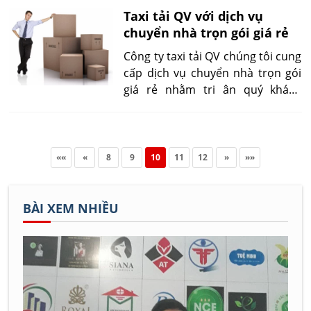
thường xuyên” như công nhân
Taxi tải QV với dịch vụ
công ty taxi tải chúng tôi, khó với
chuyển nhà trọn gói giá rẻ
một số người chưa bao giờ động
chân và động tay, khuân vác và
Công ty taxi tải QV chúng tôi cung
tháo lắp, bao bọc, đóng gói đồ
cấp dịch vụ chuyển nhà trọn gói
như tầng lớp trí thức và quan
giá rẻ nhằm tri ân quý khách
chức.
hàng, quý doanh nghiệp đã sử
dụng dịch vụ chuyển nhà của
chúng tôi.
««
«
8
9
10
11
12
»
»»
BÀI XEM NHIỀU