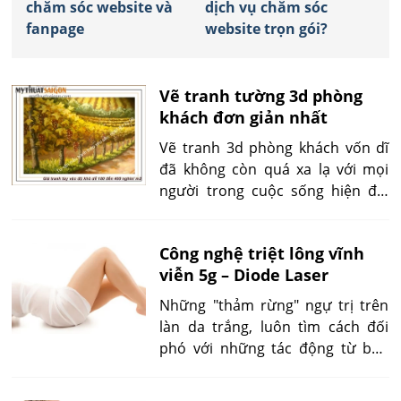
chăm sóc website và
dịch vụ chăm sóc
fanpage
website trọn gói?
Vẽ tranh tường 3d phòng
khách đơn giản nhất
Vẽ tranh 3d phòng khách vốn dĩ
đã không còn quá xa lạ với mọi
người trong cuộc sống hiện đại
ngày nay, đặc biệt là những người
đang sinh sống và làm việc tại các
Công nghệ triệt lông vĩnh
thành phố lớn. Không chỉ được
viễn 5g – Diode Laser
các hộ gia đình ưa chuộng mà
hình thức trang trí này còn được
Những "thảm rừng" ngự trị trên
các kiến trúc sư ứng dụng triệt
làn da trắng, luôn tìm cách đối
để, nhằm làm tăng hiệu quả trang
phó với những tác động từ bên
trí và tính mỹ thuật cho ngôi nhà.
ngoài. VÌ th6e1, việc loại bỏ chúng
bằng những cách dân gian đều