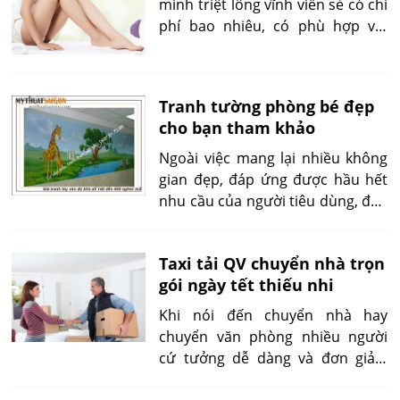
mình triệt lông vĩnh viễn sẻ có chi
phí bao nhiêu, có phù hợp với
điều kiện mình không, cũng như
có ảnh hưởng gì tới vể đẹp
không....
Tranh tường phòng bé đẹp
cho bạn tham khảo
Ngoài việc mang lại nhiều không
gian đẹp, đáp ứng được hầu hết
nhu cầu của người tiêu dùng, đáp
ứng được sở thích và mong muốn
của con trẻ, tranh tường phòng
Taxi tải QV chuyển nhà trọn
bé còn được phần đông người
gói ngày tết thiếu nhi
dùng tin tưởng và lựa chọn bởi độ
bền của tranh và giá thành khá
Khi nói đến chuyển nhà hay
mềm.
chuyển văn phòng nhiều người
cứ tưởng dễ dàng và đơn giản.
Nhưng không “ dễ với người làm