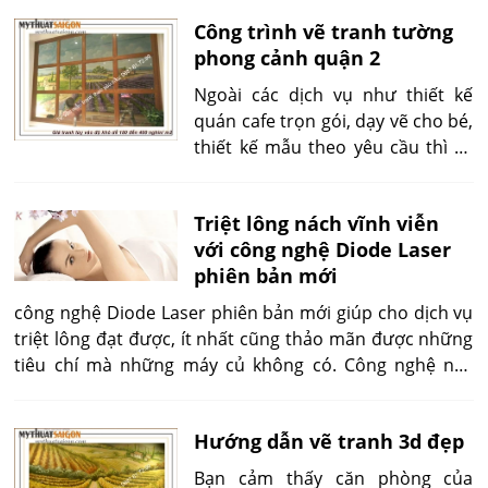
và được người dùng biết đến
Công trình vẽ tranh tường
trong khoảng vài năm trở lại đây.
phong cảnh quận 2
Ngoài các dịch vụ như thiết kế
quán cafe trọn gói, dạy vẽ cho bé,
thiết kế mẫu theo yêu cầu thì vẽ
tranh tường luôn là dịch vụ thế
mạnh của Mỹ thuật Sài Gòn trong
Triệt lông nách vĩnh viễn
suốt những năm qua.
với công nghệ Diode Laser
phiên bản mới
công nghệ Diode Laser phiên bản mới giúp cho dịch vụ
triệt lông đạt được, ít nhất cũng thảo mãn được những
tiêu chí mà những máy củ không có. Công nghệ này
giúp đạt được hiệu quả lên đến 95%. Những khách hàng
sử dụng triệt lông vĩnh viễn với công nghệ này đều rất
Hướng dẫn vẽ tranh 3d đẹp
hài lòng.
Bạn cảm thấy căn phòng của